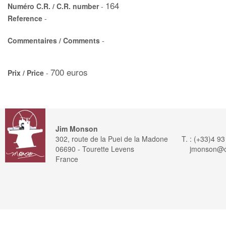
164
Numéro C.R. / C.R. number
-
Reference
-
Commentaires / Comments
-
700 euros
Prix / Price
-
Jim Monson
302, route de la Puei de la Madone
T. : (+33)4 9
06690 - Tourette Levens
jmonson@or
France