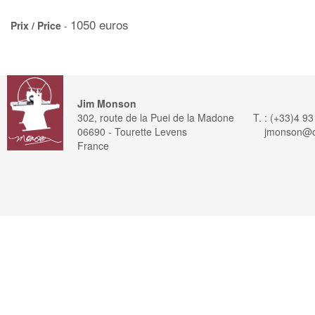
1050 euros
Prix / Price
-
Jim Monson
302, route de la Puei de la Madone
T. : (+33)4 9
06690 - Tourette Levens
jmonson@or
France