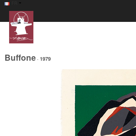
FR
Buffone
1979
-