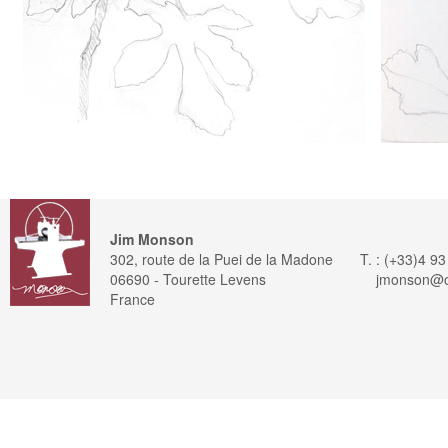
Jim Monson
302, route de la Puei de la Madone
T. : (+33)4 9
06690 - Tourette Levens
jmonson@or
France