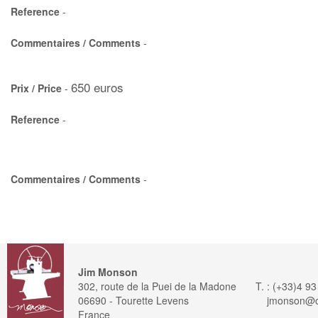
Reference
-
Commentaires / Comments
-
650 euros
Prix / Price
-
Reference
-
Commentaires / Comments
-
Jim Monson
302, route de la Puei de la Madone
T. : (+33)4 9
06690 - Tourette Levens
jmonson@or
France