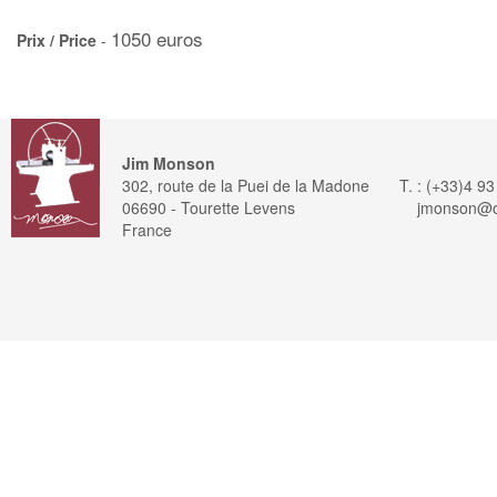
1050 euros
Prix / Price
-
Jim Monson
302, route de la Puei de la Madone
T. : (+33)4 9
06690 - Tourette Levens
jmonson@or
France