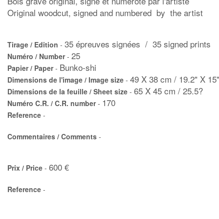
Bois gravé original, signé et numéroté par l'artiste
Original woodcut, signed and numbered by the artist
35 épreuves signées / 35 signed prints
Tirage / Edition
-
25
Numéro / Number
-
Bunko-shi
Papier / Paper
-
49 X 38 cm / 19.2" X 15
Dimensions de l'image / Image size
-
65 X 45 cm / 25.5?
Dimensions de la feuille / Sheet size
-
170
Numéro C.R. / C.R. number
-
Reference
-
Commentaires / Comments
-
600 €
Prix / Price
-
Reference
-