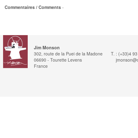
Commentaires / Comments
-
Jim Monson
302, route de la Puei de la Madone
T. : (+33)4 9
06690 - Tourette Levens
jmonson@or
France