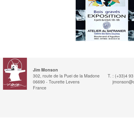
Jim Monson
302, route de la Puei de la Madone
T. : (+33)4 9
06690 - Tourette Levens
jmonson@or
France