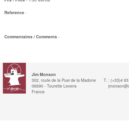
Reference
-
Commentaires / Comments
-
Jim Monson
302, route de la Puei de la Madone
T. : (+33)4 9
06690 - Tourette Levens
jmonson@or
France