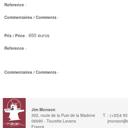
Reference
-
Commentaires / Comments
-
650 euros
Prix / Price
-
Reference
-
Commentaires / Comments
-
Jim Monson
302, route de la Puei de la Madone
T. : (+33)4 9
06690 - Tourette Levens
jmonson@or
France