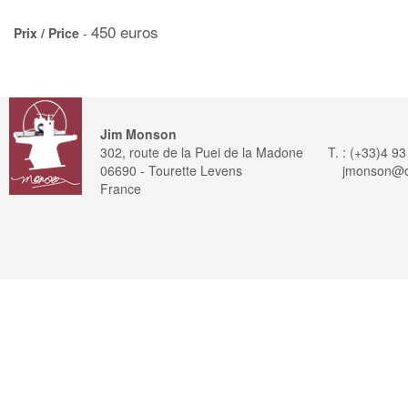
450 euros
Prix / Price
-
Jim Monson
302, route de la Puei de la Madone
T. : (+33)4 9
06690 - Tourette Levens
jmonson@or
France