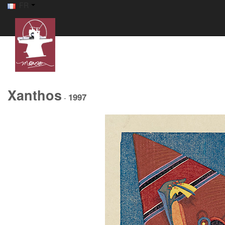
FR
Xanthos
1997
-