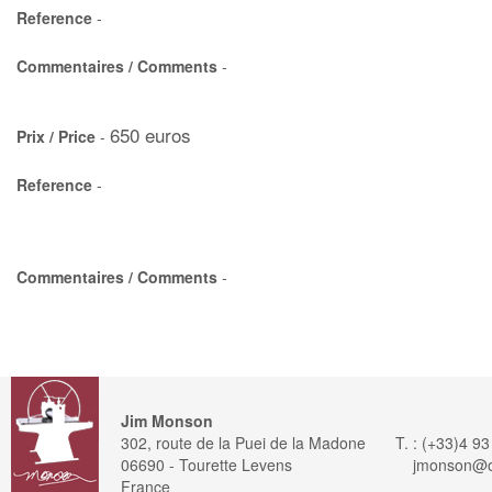
Reference
-
Commentaires / Comments
-
650 euros
Prix / Price
-
Reference
-
Commentaires / Comments
-
Jim Monson
302, route de la Puei de la Madone
T. : (+33)4 9
06690 - Tourette Levens
jmonson@or
France